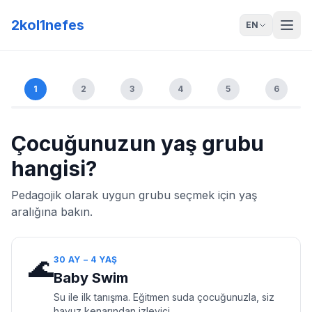
2kol1nefes
EN
1
2
3
4
5
6
Çocuğunuzun yaş grubu
hangisi?
Pedagojik olarak uygun grubu seçmek için yaş
aralığına bakın.
🌊
30 AY – 4 YAŞ
Baby Swim
Su ile ilk tanışma. Eğitmen suda çocuğunuzla, siz
havuz kenarından izleyici.