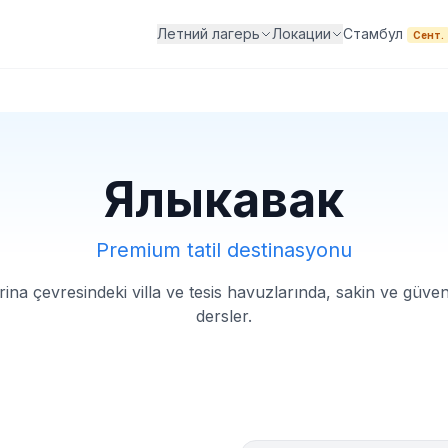
Стамбул
Летний лагерь
Локации
Сент.
Ялыкавак
Premium tatil destinasyonu
ina çevresindeki villa ve tesis havuzlarında, sakin ve güven
dersler.