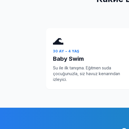
🌊
30 AY – 4 YAŞ
Baby Swim
Su ile ilk tanışma. Eğitmen suda
çocuğunuzla, siz havuz kenarından
izleyici.