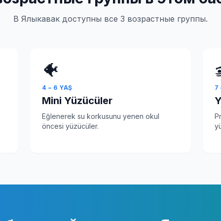
В Ялыкавак доступны все 3 возрастные группы.
🐠
4 – 6 YAŞ
7
Mini Yüzücüler
Y
Eğlenerek su korkusunu yenen okul
P
öncesi yüzücüler.
yü