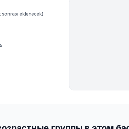
sonrası eklenecek)
15
возрастные группы в этом ба