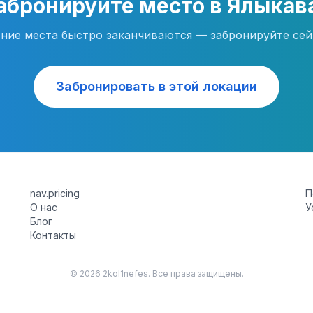
абронируйте место в Ялыкав
ние места быстро заканчиваются — забронируйте сей
Забронировать в этой локации
nav.pricing
П
О нас
У
Блог
Контакты
©
2026 2kol1nefes. Все права защищены.