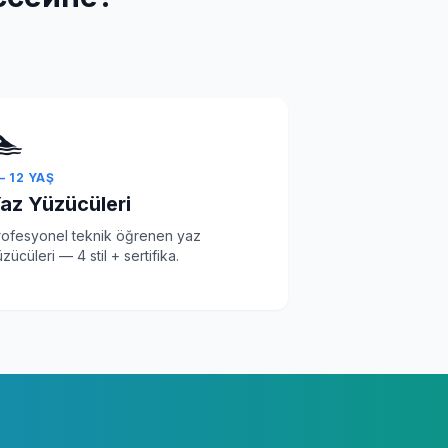
🏊
 – 12 YAŞ
az Yüzücüleri
rofesyonel teknik öğrenen yaz
zücüleri — 4 stil + sertifika.