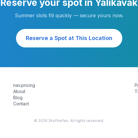
Reserve your spot in Yalikavak
Summer slots fill quickly — secure yours now.
Reserve a Spot at This Location
nav.pricing
P
About
T
Blog
Contact
©
2026 2kol1nefes. All rights reserved.