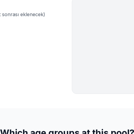
sonrası eklenecek)
Which age groups at this pool