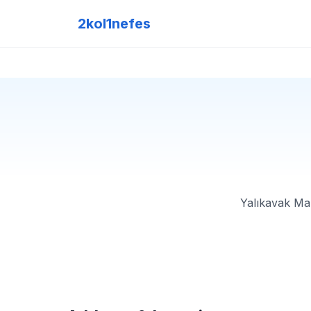
2kol1nefes
Yalıkavak Mar