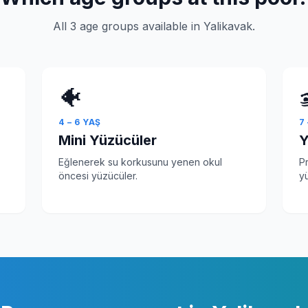
All 3 age groups available in Yalikavak.
🐠
4 – 6 YAŞ
7
Mini Yüzücüler
Y
Eğlenerek su korkusunu yenen okul
P
öncesi yüzücüler.
yü