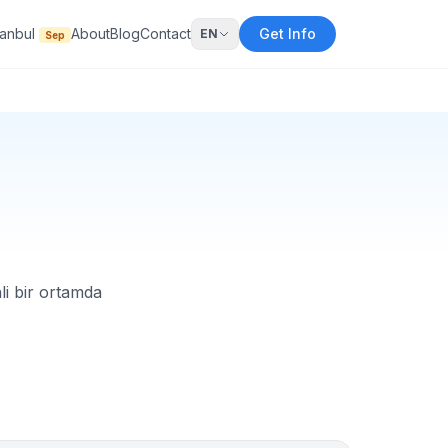
tanbul
About
Blog
Contact
Get Info
EN
Sep
li bir ortamda