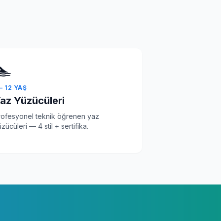
🏊
 – 12 YAŞ
az Yüzücüleri
rofesyonel teknik öğrenen yaz
zücüleri — 4 stil + sertifika.