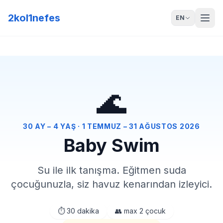
2kol1nefes
EN
🌊
30 AY – 4 YAŞ
·
1 TEMMUZ – 31 AĞUSTOS 2026
Baby Swim
Su ile ilk tanışma. Eğitmen suda
çocuğunuzla, siz havuz kenarından izleyici.
⏱️
30
dakika
👥 max
2
çocuk