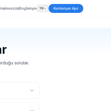
Hakkımızda
Blog
İletişim
Kontenjan Ayır
TR
ar
rduğu sorular.