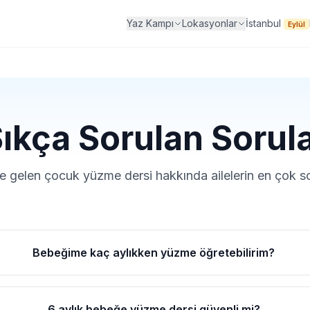
İstanbul
Yaz Kampı
Lokasyonlar
Eylül
ıkça Sorulan Sorul
 gelen çocuk yüzme dersi hakkında ailelerin en çok so
Bebeğime kaç aylıkken yüzme öğretebilirim?
6 aylık bebeğe yüzme dersi güvenli mi?