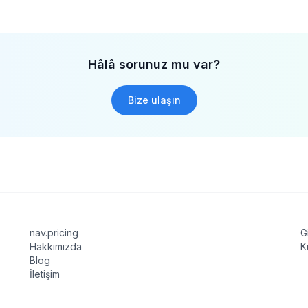
Hâlâ sorunuz mu var?
Bize ulaşın
nav.pricing
G
Hakkımızda
K
Blog
İletişim