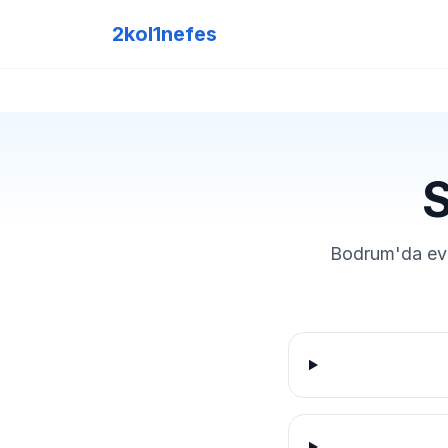
2kol1nefes
S
Bodrum'da eve