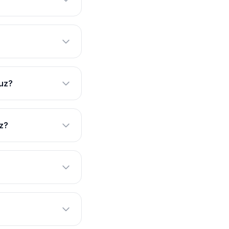
nuz?
z?