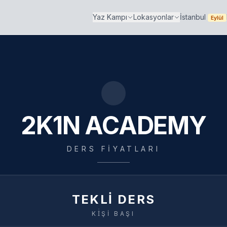
İstanbul
Yaz Kampı
Lokasyonlar
Eylül
2K1N ACADEMY
DERS FIYATLARI
TEKLİ DERS
Kİ̇Şİ BAŞI