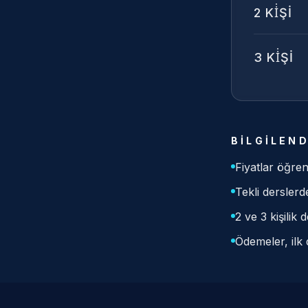
2
Kİ̇Şİ
3
Kİ̇Şİ
BILGILEN
Fiyatlar öğren
Tekli dersler
2 ve 3 kişilik
Ödemeler, ilk 