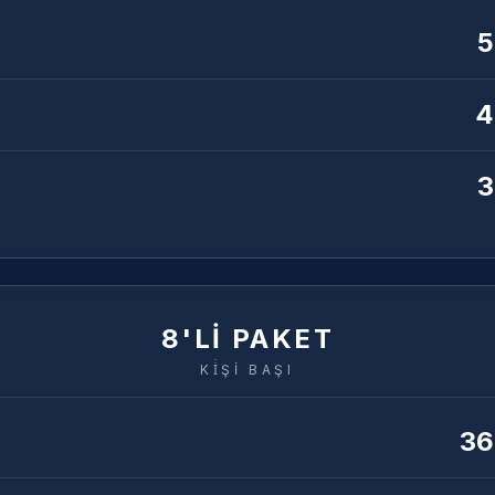
5
4
3
8'Lİ PAKET
Kİ̇Şİ BAŞI
36