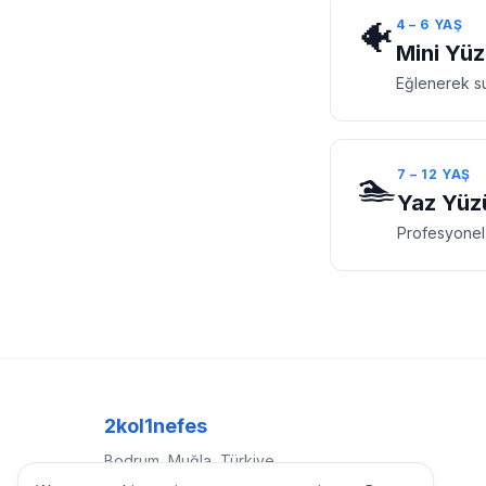
🐠
4 – 6 YAŞ
Mini Yüz
Eğlenerek s
🏊
7 – 12 YAŞ
Yaz Yüz
Profesyonel 
2kol1nefes
Bodrum, Muğla, Türkiye