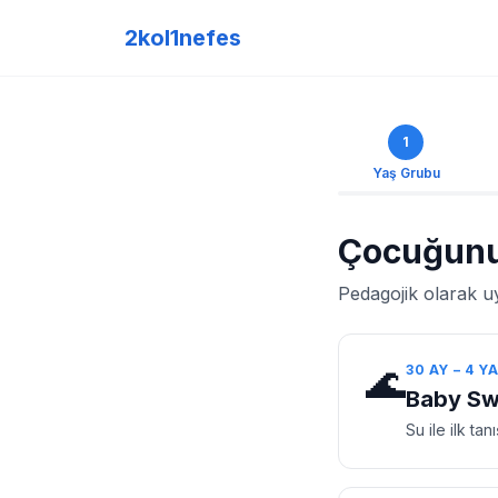
2kol1nefes
1
Yaş Grubu
Çocuğunu
Pedagojik olarak u
🌊
30 AY – 4 Y
Baby S
Su ile ilk t