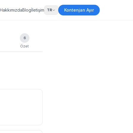
Hakkımızda
Blog
İletişim
Kontenjan Ayır
TR
6
Özet