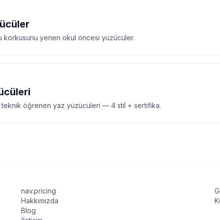
ücüler
u korkusunu yenen okul öncesi yüzücüler.
ücüleri
teknik öğrenen yaz yüzücüleri — 4 stil + sertifika.
nav.pricing
G
Hakkımızda
K
Blog