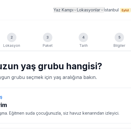
İstanbul
Yaz Kampı
Lokasyonlar
Eylül
2
3
4
5
Lokasyon
Paket
Tarih
Bilgiler
zun yaş grubu hangisi?
ygun grubu seçmek için yaş aralığına bakın.
AŞ
wim
anışma. Eğitmen suda çocuğunuzla, siz havuz kenarından izleyici.