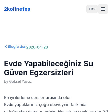
2kol1nefes
TR
Blog'a dön
2026-04-23
Evde Yapabileceğiniz Su
Güven Egzersizleri
by
Göksel Yavuz
En iyi ilerleme dersler arasında olur
Evde yaptıklarınız çoğu ebeveynin farkında
olduğundan daha önemlidir. Her aileye söylüyorum: 30