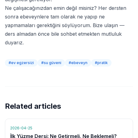
Ne çalışacağınızdan emin değil misiniz? Her dersten
sonra ebeveynlere tam olarak ne yapıp ne
yapmamaları gerektiğini söylüyorum.
Bize ulaşın
—
ders almadan önce bile sohbet etmekten mutluluk
duyarız.
#
ev egzersizi
#
su güveni
#
ebeveyn
#
pratik
Related articles
2026-04-25
İlk Yüzme Dersi: Ne Getirmeli, Ne Beklemeli?