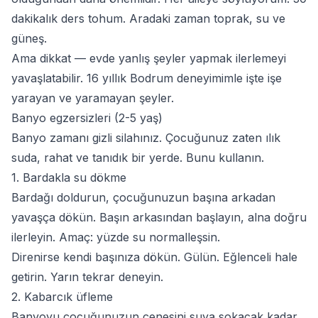
dakikalık ders tohum. Aradaki zaman toprak, su ve
güneş.
Ama dikkat — evde
yanlış
şeyler yapmak ilerlemeyi
yavaşlatabilir. 16 yıllık Bodrum deneyimimle işte işe
yarayan ve yaramayan şeyler.
Banyo egzersizleri (2-5 yaş)
Banyo zamanı gizli silahınız. Çocuğunuz zaten ılık
suda, rahat ve tanıdık bir yerde. Bunu kullanın.
1. Bardakla su dökme
Bardağı doldurun, çocuğunuzun başına arkadan
yavaşça dökün. Başın arkasından başlayın, alna doğru
ilerleyin. Amaç: yüzde su normalleşsin.
Direnirse kendi başınıza dökün. Gülün. Eğlenceli hale
getirin. Yarın tekrar deneyin.
2. Kabarcık üfleme
Banyoyu çocuğunuzun çenesini suya sokacak kadar